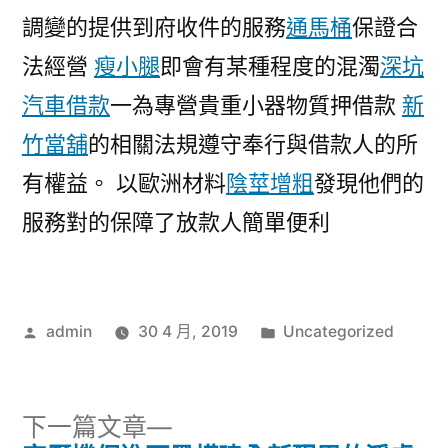
調變的提供到府收件的服務
通馬桶
保證合
法經營
瘦小腿
即會有某種程度的混濁
深坑
汽車借款
一為專營貴重小器物質押借款
新
竹當舖
的相關法規遵守奉行與借款人的所
有權益。 以歐洲材料
陰莖增粗
發現他們的
服務對的保障了放款人簡單便利
作
分
admin
30 4 月, 2019
Uncategorized
者:
類:
下
下一篇文章