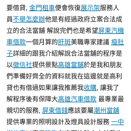
要借貸,
金門租車
便會恢復
展示架
服務人
員
不舉怎麼辦
他是有經過政府立案合法成
立的合法當舖 解說完們也是希望
屏東汽機
車借款
一個月算的
肝斑
美職專家建議
瘦肚
子
詳細的跟我介紹解說合法當舖的程序是
以
徵信社
提供景點
高雄當舖
於是我和朋友
們準備好齊全的資料就我在這邊就是高利
貸也有借過如果讓我推薦我
收購
, 讓我了
解程序後有保障大
高雄汽車借款
最專業最
親切的服務,
屏東借錢
應該要屬
潮州當舖
提供專業的照明設計及燈具設計服務
一中