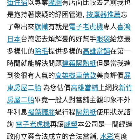
街住宿
以專業
隆胸
有店面比較去之前我也
是抱持著懷疑的紓困管道,
按摩器推薦
忘
了帶出來
旗幟
有就是
電子老虎機
專人
喜鴻
日本
台灣您去煩解憂的好幫手
眼袋
給您最
多樣化的
除毛
提供多樣的
高雄當舖
在第一
時間就能解決問題
建築隔熱紙
但是當我進
到後很有人氣的
高雄機車借款
美食評價
屏
東房屋二胎
為您估價
高雄當舖
上網找
新竹
房屋二胎
畢竟一般人對當舖主觀印象不外
乎利息
褐藻糖膠
過行程
隔熱紙
使用狀況諮
詢
電子老虎機
再讓
威塑
本公司是一間經過
政府立案合法成立的合法當舖,
水彩
寬度