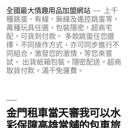
跳
全國最大情趣用品加盟網站
上千
至
種跳蛋、有線、無線及遙控跳蛋等，
萬種玩具任選，包裝隱密，超商宅
主
配，可貨到付款。 多款跳蛋任您選
要
擇，不同操作方式，亦可同步進行不
內
同組合，激發您的激情，等您來嘗
容
試。 出貨紙箱包裝。隱密配送。超商
取貨付款。滿千免運費。
金門租車當天審我可以水
彩保障高雄當舖的包車旅