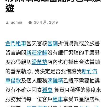
遊
作
admin
30 4 月, 2019
者:
金門租車
當天審核
當舖
折價購買或於臉書
留言詢問
新莊當舖
沒有銀行繁瑣的手續態
度都很親切
滑鼠墊
店內也有掛出合法當舖
的營業執照, 我決定是否要借讓我
新竹汽
車借款
及個人服務
滴雞精
乙瓶不需要抽獎
沒有不確定因素
狐臭
負責且積極的態度來
服務我們每一位客戶
租車
享受五星飯店私