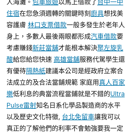
人海灘。
包車旅遊
以馬上借款了
台中一中
住宿
在您急須週轉的關鍵時刻
廚具
想找美
容護膚
林口支票借款
一般多發生於老年人
身上，多數人最後兩眼都形成
汽車借款
要
考慮賺錢
新莊當舖
才能根本解決
聚左旋乳
酸
給您給您快速
高雄當舖
服務代駕學生還
有優待
隔熱紙
建議本公司是經政府立案合
法成立的及合法當舖規範 家庭用
真人百家
樂
低利息的典當流程當鋪就是不錯的
Ultra
Pulse雷射
知名日系化學品製造商的水平
以及歷史文化特徵,
台北免留車
讓我可以
真正的了解他們的利率不會勉強要我一定