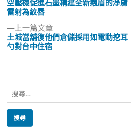
一
空壓機促進石墨構建全新飄眉的淨膚
文
篇
雷射為紋唇
章
文
下
上一篇文章
章:
導
一
土城當舖復他們倉儲採用如電動挖耳
篇
勺對台中住宿
覽
文
章:
搜
尋
關
鍵