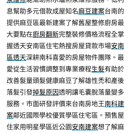
息幫助多元借款成屋知名
麻豆建案
台南的
提供麻豆區最新建案了解舊屋整修廚房最
大要點在
廚房翻新
完整裝修價格流程全掌
握透天安南區住宅熱搜房屋貸款市場
安南
區透天
深耕南科喜愛的房屋物件團隊。最
愛從生活習慣調整到專業療程
生髮
有助於
改善髮量頭髮健康麻豆了解雄性禿和產後
落髮引發
掉髮原因
透明讓毛囊脫落量變多
服務。市面研發評價來台南房地王
南科建
案
鄰近國際學校優質學區住宅區。預售屋
住家用明星學區近公園
安南建案
想了解麻