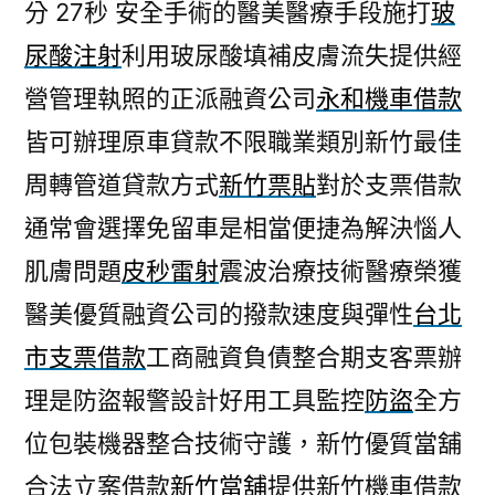
分 27秒
安全手術的醫美醫療手段施打
玻
尿酸注射
利用玻尿酸填補皮膚流失提供經
營管理執照的正派融資公司
永和機車借款
皆可辦理原車貸款不限職業類別新竹最佳
周轉管道貸款方式
新竹票貼
對於支票借款
通常會選擇免留車是相當便捷為解決惱人
肌膚問題
皮秒雷射
震波治療技術醫療榮獲
醫美優質融資公司的撥款速度與彈性
台北
市支票借款
工商融資負債整合期支客票辦
理是防盜報警設計好用工具監控
防盜
全方
位包裝機器整合技術守護，新竹優質當舖
合法立案借款
新竹當舖
提供新竹機車借款