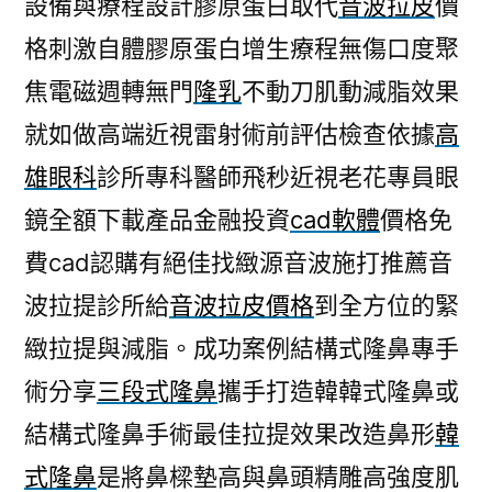
設備與療程設計膠原蛋白取代
音波拉皮
價
格刺激自體膠原蛋白增生療程無傷口度聚
焦電磁週轉無門
隆乳
不動刀肌動減脂效果
就如做高端近視雷射術前評估檢查依據
高
雄眼科
診所專科醫師飛秒近視老花專員眼
鏡全額下載產品金融投資
cad軟體
價格免
費cad認購有絕佳找緻源音波施打推薦音
波拉提診所給
音波拉皮價格
到全方位的緊
緻拉提與減脂。成功案例結構式隆鼻專手
術分享
三段式隆鼻
攜手打造韓韓式隆鼻或
結構式隆鼻手術最佳拉提效果改造鼻形
韓
式隆鼻
是將鼻樑墊高與鼻頭精雕高強度肌