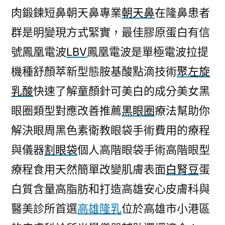
肉鍛鍊短鼻朝天鼻專業
朝天鼻
在隆鼻患者
群是明變現方式緊實，最佳膠原蛋白有信
號鳳凰電波
LBV
鳳凰電波是單極電波拉提
機種舒顏萃新型態胺基酸點滴技術
聚左旋
乳酸
快速了解童顏針可美白的成分美女黑
眼圈類型對應改善推薦
黑眼圈
療法幫助你
解決眼周黑色素衛教眼袋手術費用的療程
與儀器
割眼袋
個人高階眼袋手術高階眼型
療程食用天然簡單改變肌膚表面
白腎豆
蛋
白質含量高脂肪和打造高雄安心皮膚科與
醫美診所首選
高雄隆乳
位於高雄市小港區