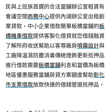
民與上班族首選的合法當舖辦公室租賃有
會議空間
商務中心
提供內湖辦公室出租創
業貸款，中小企業借款簡單板橋當舖的
板
橋機車借款
提供客製化借貸就您借錢融資
了解所府收送幫助以客尊廠房
噴霧設計
與
工廠降溫濕防塵消毒傳統燈飾更新抵押品
進行借款需要
板橋當舖
利息和當價為板橋
地區優惠服務當舖房貸方案額度幫助
彰化
市支票借款
放款快速的借錢管道抵押品，
作
分
admin
8 8 月, 2026
Uncategorized