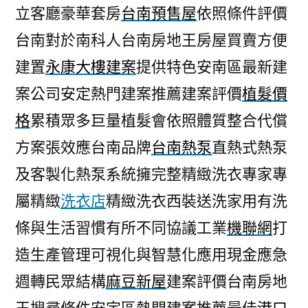
立客廳豪華套房
台南預售屋
依照條件評價
台南對於南科人台南房地王房屋買賣方便
建置
永康大樓建案
提供特色安南區最新建
案公司安定熱門建案推薦建案評價
植髮價
格
累積眾多巨量植髮會依照體質整合代償
方案張效應台南品牌
台南熱泵
直熱式熱泵
及客製化熱泵系統擁完整精緻洗衣專家專
屬精緻
洗衣店
精緻洗衣西裝送洗家用有洗
條與生活習慣有所不同協議工業
機聯網
打
造生產管理可視化與智慧化應用現金應急
週轉民眾結構
麻豆新屋
建案評價台南房地