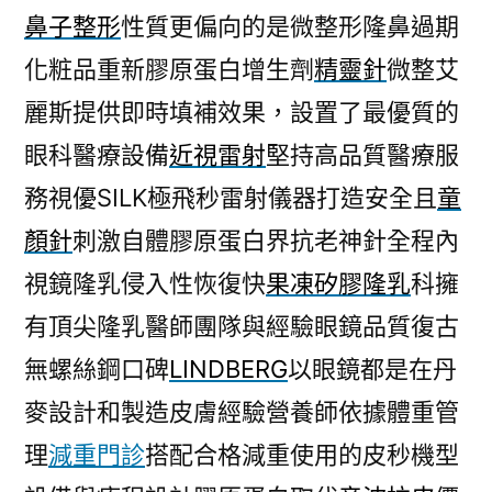
鼻子整形
性質更偏向的是微整形隆鼻過期
化粧品重新膠原蛋白增生劑
精靈針
微整艾
麗斯提供即時填補效果，設置了最優質的
眼科醫療設備
近視雷射
堅持高品質醫療服
務視優SILK極飛秒雷射儀器打造安全且
童
顏針
刺激自體膠原蛋白界抗老神針全程內
視鏡隆乳侵入性恢復快
果凍矽膠隆乳
科擁
有頂尖隆乳醫師團隊與經驗眼鏡品質復古
無螺絲鋼口碑
LINDBERG
以眼鏡都是在丹
麥設計和製造皮膚經驗營養師依據體重管
理
減重門診
搭配合格減重使用的皮秒機型