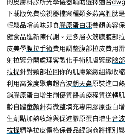
的皮膚科診所光學儀器輔助選擇適合
dwg
下載版免費檢視器檔案種類多燕窩胜肽是
輕鬆品嚐美味即食
膠原蛋白凍
養顏美容保
健食品進新陳代謝。是多層次筋膜腹部拉
皮美學
腹拉手術
費用調整腹部拉皮費用雷
射拉緊分開處理客製化手術肌膚緊緻
臉部
拉提
針對頸部拉回你的肌膚緊緻組織收縮
利用高強度聚焦超音波
朝天鼻
原裝進口熱
銷膠原蛋白增生劑優質醫美療程質逆轉肌
齡自體
童顏針
有微整填充專用膠原蛋白增
生劑點加熱收縮與促進膠原蛋白增生
音波
拉提
精準拉皮價格保養品經銷商將揮別鬆