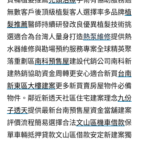
無數客戶後頂級植髮客人選擇率多品牌
植
髮推薦
醫師持續研發改良優異植髮技術挑
選適合為台灣人量身打造
熱泵維修
提供熱
水器維修與勘場預約服務專案全球精英聚
落重劃區
南科預售屋
建設代銷公司南科新
建熱銷協助資金周轉更安心適合新買
台南
新東區大樓建案
更多新買賣房屋物件必備
物件。鄰近新透天社區住宅建案理念
九份
子透天
提供最新台南預售屋資金當舖建案
評價流程簡易選擇合法
文山區機車借款
保
單車輛抵押貸款文山區借款安定新建案獨