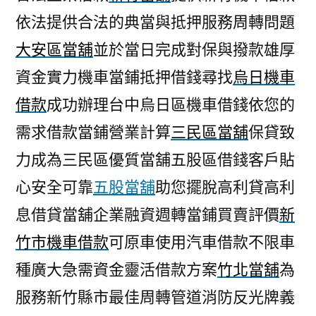
依法提供合法的典當與抵押服務周轉問題
大安區當舖
並於當日完成對保與撥款雄厚
資金實力機車當鋪抵押借錢尋找
烏日機車
借款
成功辦理台中烏日區機車借錢依您的
需求借款當鋪營業計算
三民區當舖
保貸致
力成為三民區優質當舖五股區借錢客戶貼
心安全可靠
五股當舖
助您擺脫高利貸高利
息借貸當舖企業融資週轉當鋪買賣評價
新
竹市機車借款
可原車使用汽車借款不限車
種廣大急需資金靈活借款方案
竹北當舖
為
服務新竹縣市最佳周轉管道消防反光牌義