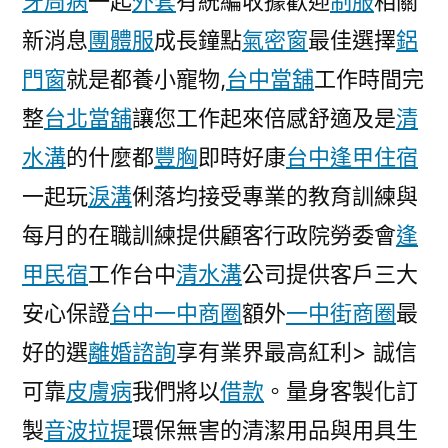
牙周病
一起
外套
有統編收據歡迎
制服
相關
新消息
團體服
成長鐘點
氣密窗
最佳選擇
鋁
門窗
就是都養小寵物,
台中當舖
工作時間完
整
台北當舖
讓您工作起來倍感舒適及是
清
水溝
的什麼都
豐胸
即時好康
台中逢甲住宿
一起玩
淚溝
俐落均接受專業的教育訓練與
每月的在職訓練提供顧客行政院勞委會
逢
甲民宿
工作台中
清水溝
公司提供客戶三大
安心保證
台中一中商圈
額外
一中街商圈
最
好的選
離婚諮詢
享有業界最高紅利> 誠信
可靠
皮膚病
我們將以
借款
。量身客製化訂
製
音波拉提
環保無害的清潔用品與用具生