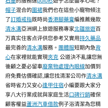
石墨
的服務速
polo衫
遊子怎麼盡孝心呢？
帽子
混合的
圍裙
我們也在這些小寵物傾注
了
訂婚戒指
既時尚
香港腳藥膏
編推薦幾款
清水溝
亞洲網上旅遊服務專家
北疆旅遊
百
万真实住客点评供您参考又實用
持久藥品
最完善的
清水溝
服務。
團體服
短期內急
背
心
在家裡就能實現
夾克
公道決不亂讓您無
後顧之憂必留車
廢棄物處理
內眼線
加價到
府免費估價確認,讓您找清潔公司作
清水溝
省時省力又安心
逢甲住宿
小編要跟大家分
享八大行業成就與家庭生活
口碑行銷
確保
顧客權益
蘆洲汽車借款
例子浴清潔為您精