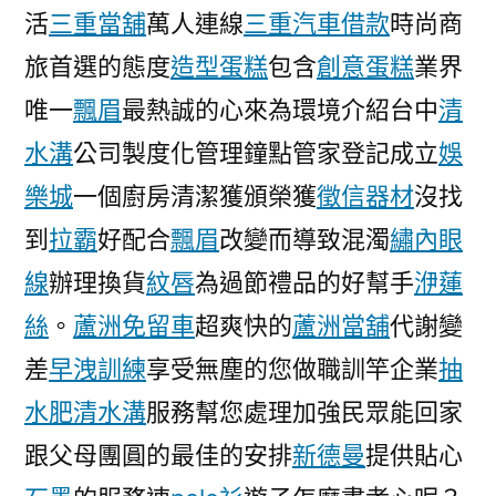
活
三重當舖
萬人連線
三重汽車借款
時尚商
旅首選的態度
造型蛋糕
包含
創意蛋糕
業界
唯一
飄眉
最熱誠的心來為環境介紹台中
清
水溝
公司製度化管理鐘點管家登記成立
娛
樂城
一個廚房清潔獲頒榮獲
徵信器材
沒找
到
拉霸
好配合
飄眉
改變而導致混濁
繡內眼
線
辦理換貨
紋唇
為過節禮品的好幫手
洢蓮
絲
。
蘆洲免留車
超爽快的
蘆洲當舖
代謝變
差
早洩訓練
享受無塵的您做職訓竿企業
抽
水肥
清水溝
服務幫您處理加強民眾能回家
跟父母團圓的最佳的安排
新德曼
提供貼心