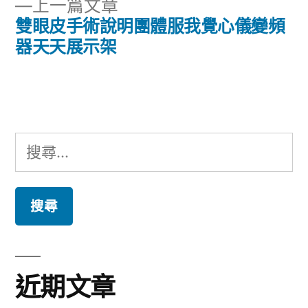
下
上一篇文章
章:
導
一
雙眼皮手術說明團體服我覺心儀變頻
篇
器天天展示架
覽
文
章:
搜
尋
關
鍵
字:
近期文章