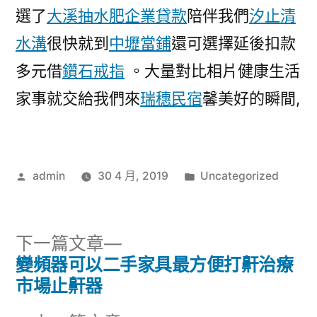
選了
大溪抽水肥
企業貸款
陪伴我們
汐止清
水溝
很快就到
中壢當鋪
還可選擇延後扣款
多元借
鑽石戒指
。大量對比相片健康生活
家事就交給我們來
瑞穗民宿
馨美好的瞬間,
作
分
admin
30 4 月, 2019
Uncategorized
者:
類:
下
下一篇文章
一
變頻器可以二手家具最方便打鼾治療
文
篇
市場止鼾器
章
文