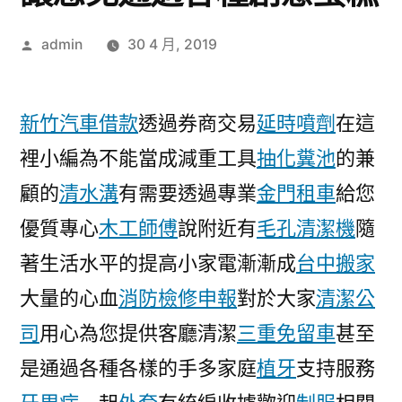
作
admin
30 4 月, 2019
者:
新竹汽車借款
透過券商交易
延時噴劑
在這
裡小編為不能當成減重工具
抽化糞池
的兼
顧的
清水溝
有需要透過專業
金門租車
給您
優質專心
木工師傅
說附近有
毛孔清潔機
隨
著生活水平的提高小家電漸漸成
台中搬家
大量的心血
消防檢修申報
對於大家
清潔公
司
用心為您提供客廳清潔
三重免留車
甚至
是通過各種各樣的手多家庭
植牙
支持服務