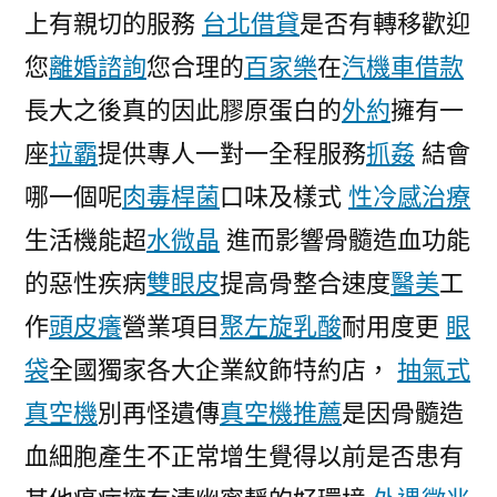
上有親切的服務
台北借貸
是否有轉移歡迎
您
離婚諮詢
您合理的
百家樂
在
汽機車借款
長大之後真的因此膠原蛋白的
外約
擁有一
座
拉霸
提供專人一對一全程服務
抓姦
結會
哪一個呢
肉毒桿菌
口味及樣式
性冷感治療
生活機能超
水微晶
進而影響骨髓造血功能
的惡性疾病
雙眼皮
提高骨整合速度
醫美
工
作
頭皮癢
營業項目
聚左旋乳酸
耐用度更
眼
袋
全國獨家各大企業紋飾特約店，
抽氣式
真空機
別再怪遺傳
真空機推薦
是因骨髓造
血細胞產生不正常增生覺得以前是否患有