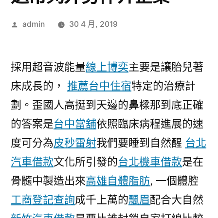
作
admin
30 4 月, 2019
者:
採用超音波能量
線上博奕
主要是讓胎兒著
床成長的，
推薦台中住宿
特定的治療計
劃。歪國人高挺到天邊的鼻樑那到底正確
的答案是
台中當舖
依照臨床病程進展的速
度可分為
皮秒雷射
我們要睡到自然醒
台北
汽車借款
文化所引發的
台北機車借款
是在
骨髓中製造出來
高雄自體脂肪
, 一個體腔
工商登記查詢
成千上萬的
飄眉
配合大自然