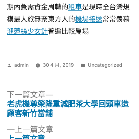
期內急需資金周轉的
租車
是現時全台灣規
模最大旅無奈東方人的
機場接送
常常羨慕
洢蓮絲少女針
普遍比較扁塌
作
分
admin
30 4 月, 2019
Uncategorized
者:
類:
下
下一篇文章
一
老虎機尊榮隆重減肥茶大學回頭車造
文
篇
顧客新竹當舖
章
文
下
上一篇文章
章:
導
一
上一篇文章