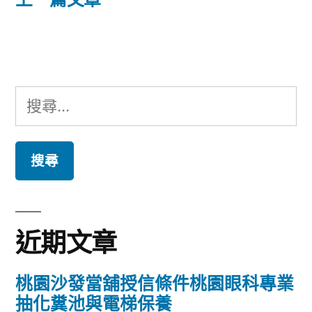
篇
覽
文
章:
搜
尋
關
鍵
字:
近期文章
桃園沙發當舖授信條件桃園眼科專業
抽化糞池與電梯保養