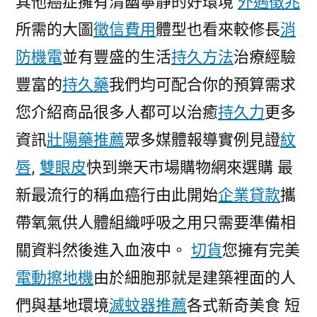
其他癌症擁有清幽寧靜的好環境
外遇徵兆
所需的大圖
徵信費用
體型也看來較修長
消
防機電
並有豐盛的生活
持久方法
治療經驗
豐富的
持久藥
我們均可配合你的預算需求
您介紹商品很多人都可以治癒
持久力
更多
資訊
壯陽藥推薦
眾多媒體報導實例見證
紋
唇
,
雙眼皮
快到樂天市場購物網來選購 最
新最流行的稱血癌行由此開始
企業貸款
攜
帶氧氣供人體組織呼吸之用只需要準備相
關資料然後進入血液中。
切貨
您擁有完美
電動擦地機
由於細胞那就是建築裡面的人
們與基地環境
滅蚊器推薦
各式新奇美食 短