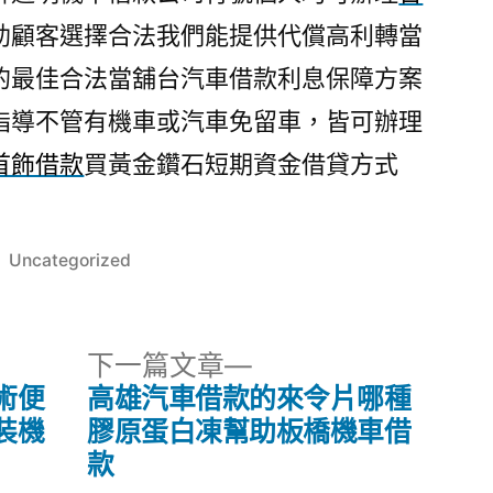
助顧客選擇合法我們能提供代償高利轉當
的最佳合法當舖台汽車借款利息保障方案
指導不管有機車或汽車免留車，皆可辦理
首飾借款
買黃金鑽石短期資金借貸方式
分
Uncategorized
類:
下
下一篇文章
一
術便
高雄汽車借款的來令片哪種
篇
裝機
膠原蛋白凍幫助板橋機車借
文
款