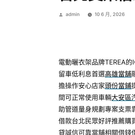
作
admin
10 6 月, 2026
者:
電動曬衣架品牌TEREA的IQ
留車低利息首選
高雄當舖
擔操作安心店家
頭份當鋪
間可正常使用車輛
大安區
助管道量身規劃專案支票
借款台北民眾好評推薦購
貸誠信可靠當舖相關借錢