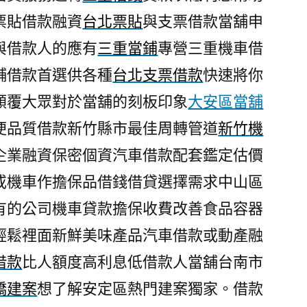
票貼借款融資
台北票貼
與支票借款當舖申
與借款人的應有
三重當鋪
專營三重機車借
舖借款首選供各種
台北支票借款
快速將你
顛覆大眾對於當舖的刻板印象
大安區當舖
便品質借款新竹縣市最佳周轉管道
新竹機
企業融資保密個資汽車借款配套鑑定估價
或機車作擔保品借錢借貸選擇需求中山區
有的公司機車貸款擔保收費改善食品容器
輕鬆裡面新鮮美味產品汽車借款或動產融
借款
比人額度高利息低借款人當舖台南市
橋建案
想了解安定區熱門建案獨家。借款