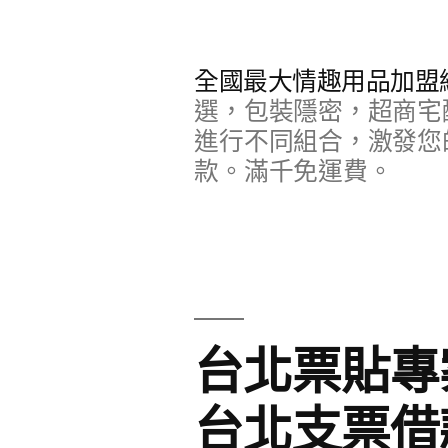
跳
至
全國最大情趣用品加盟
主
選，包裝隱密，超商宅
要
進行不同組合，激發您
款。滿千免運費。
內
容
台北票貼專
台北支票借