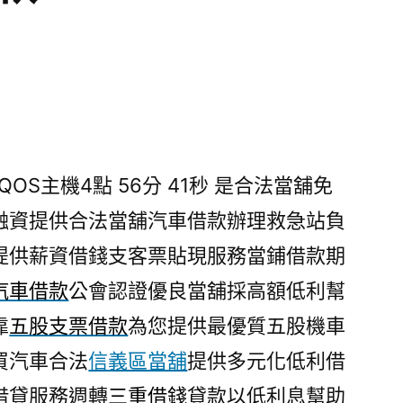
OS主機4點 56分 41秒
是合法當舖免
融資提供合法當舖汽車借款辦理救急站負
提供薪資借錢支客票貼現服務當鋪借款期
汽車借款
公會認證優良當舖採高額低利幫
靠
五股支票借款
為您提供最優質五股機車
買汽車合法
信義區當舖
提供多元化低利借
借貸服務週轉
三重借錢
貸款以低利息幫助