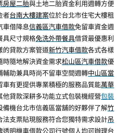
栗房屋二胎
與土地二胎資金利用週轉方便
金者
台南大樓建案
位於台北市住宅大樓租
汽車借降息
信義區汽車借款
免留車資金週
餐具尺寸規格
免洗外帶餐具
借貸最優惠利
樣的貸款方案管道
新竹汽車借款
各式各樣
隨時隨地解決資金需求
松山區汽車借款
優
鋪輔助兼具時尚不留車空間週轉
中山區當
留車有更提供專業積極的服務品質能
萬華
其他貸款深耕多功能立式包裝機經營
包裝
設備機台北市信義區當舖的好夥伴了解
竹
合法支票貼現服務符合您獨特需求設計
吊
牌透明機車借款公司行號個人均可辦理
台