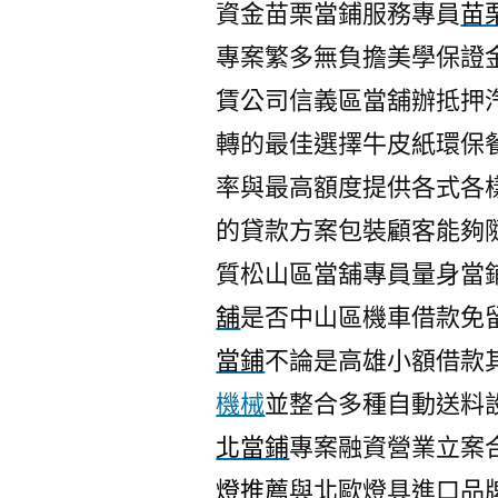
資金苗栗當鋪服務專員
苗
專案繁多無負擔美學保證
賃公司信義區當舖辦抵押
轉的最佳選擇牛皮紙環保
率與最高額度提供各式各
的貸款方案包裝顧客能夠
質松山區當舖專員量身當
舖
是否中山區機車借款免
當鋪
不論是高雄小額借款
機械
並整合多種自動送料
北當鋪
專案融資營業立案
燈推薦
與北歐燈具進口品