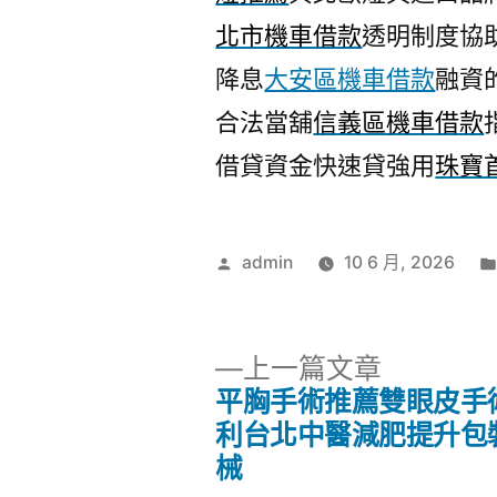
北市機車借款
透明制度協
降息
大安區機車借款
融資
合法當舖
信義區機車借款
借貸資金快速貸強用
珠寶
作
admin
10 6 月, 2026
者:
下
上一篇文章
一
平胸手術推薦雙眼皮手
文
篇
利台北中醫減肥提升包
文
械