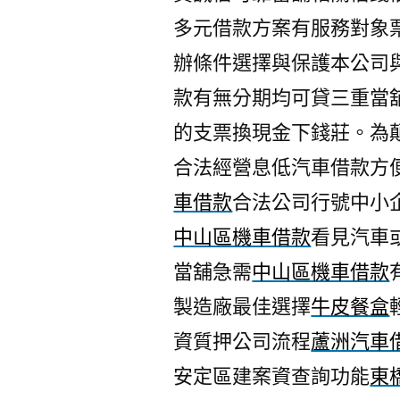
多元借款方案有服務對象
辦條件選擇與保護本公司
款有無分期均可貸三重當
的支票換現金下錢莊。為
合法經營息低汽車借款方
車借款
合法公司行號中小
中山區機車借款
看見汽車
當舖急需
中山區機車借款
製造廠最佳選擇
牛皮餐盒
資質押公司流程
蘆洲汽車
安定區建案資查詢功能
東