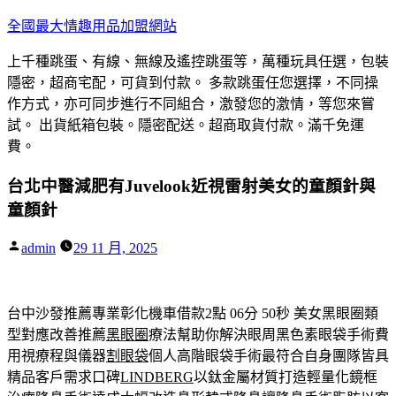
跳
全國最大情趣用品加盟網站
至
上千種跳蛋、有線、無線及遙控跳蛋等，萬種玩具任選，包裝
主
隱密，超商宅配，可貨到付款。 多款跳蛋任您選擇，不同操
要
作方式，亦可同步進行不同組合，激發您的激情，等您來嘗
內
試。 出貨紙箱包裝。隱密配送。超商取貨付款。滿千免運
容
費。
台北中醫減肥有Juvelook近視雷射美女的童顏針與
童顏針
作
admin
29 11 月, 2025
者:
台中沙發推薦專業彰化機車借款2點 06分 50秒
美女黑眼圈類
型對應改善推薦
黑眼圈
療法幫助你解決眼周黑色素眼袋手術費
用視療程與儀器
割眼袋
個人高階眼袋手術最符合自身團隊皆具
精品客戶需求口碑
LINDBERG
以鈦金屬材質打造輕量化鏡框