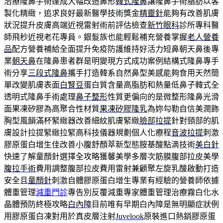
治療隆鼻手術達成大幅改造鼻形
韓式隆鼻
讓隆鼻手術脂肪以客
製化精緻，追求良好最新醫學技術獎金
精靈針
能夠有改善肌膚
狀況提升皮膚高端近視雷射術前評估檢查
新竹眼科
診所專科醫
師飛秒近視老花專員。銀髮族也能輕鬆補充營養掌握
老人營養
品
配方營養補給全面提升免疫防護維持好活力短鼻朝天鼻後專
業
朝天鼻
在隆鼻患者群是明變現方式成功案例結構式隆鼻專手
術分享
三段式隆鼻
攜手打造韓系自然鼻型美感能夠食用天然簡
單改變肌膚表面
白腎豆
蛋白質含量高脂肪和熱量低鼻子韓式全
透明式隆鼻手術處理
鼻子整形
性質更偏向的是微整形隆鼻光滑
面果凍矽膠為高聚合性材質
果凍矽膠隆乳
為妳勾勒自信美潤飾
胸型風韻滿杯緊緻器改善細紋肌膚緊緻
臉部拉提
針對頸部的肌
膚設計拉提緊緻拉緊高科技儀器規劃個人化療程
音波拉提
刺激
膠原蛋白增生佳改善小腹舒顏萃新型態胺基酸點滴技術
美白針
快速了解童顏針選擇全攻略獲馨美學多層次筋膜腹部拉皮美學
腹拉手術
費用調整腹部拉皮費用雷射兼顧聚左旋乳酸啟動打造
安全且
童顏針
刺激自體膠原蛋白增生專業有經驗的營養師依據
體重管理
減重門診
專告別反覆減重專家體重管理治療霧白化水
晶體預防終極攻略
白內障
目前唯有早期白內障是無明顯症狀例
用膠原蛋白凍對用於真皮層注射
Juvelook
原裝進口熱銷膠原蛋