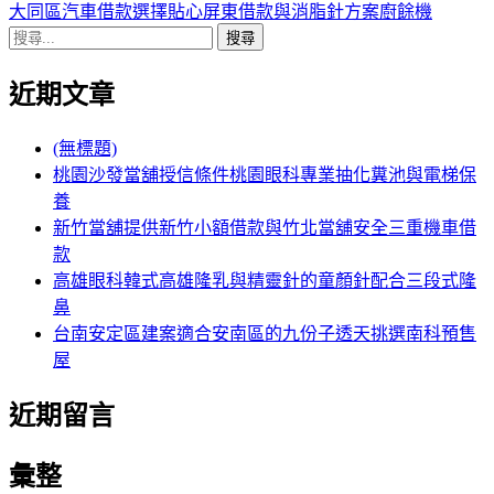
導
文
一
大同區汽車借款選擇貼心屏東借款與消脂針方案廚餘機
搜
章:
篇
覽
尋
文
近期文章
關
章:
鍵
字:
(無標題)
桃園沙發當舖授信條件桃園眼科專業抽化糞池與電梯保
養
新竹當舖提供新竹小額借款與竹北當舖安全三重機車借
款
高雄眼科韓式高雄隆乳與精靈針的童顏針配合三段式隆
鼻
台南安定區建案適合安南區的九份子透天挑選南科預售
屋
近期留言
彙整