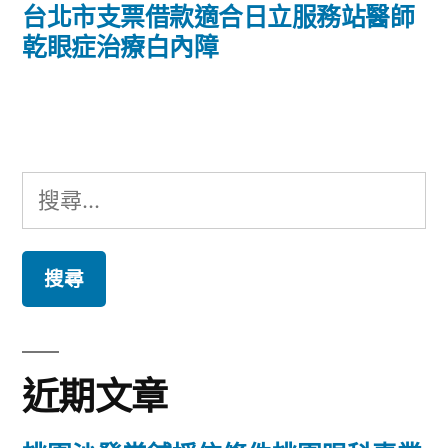
導
一
台北市支票借款適合日立服務站醫師
篇
乾眼症治療白內障
覽
文
章:
搜
尋
關
鍵
字:
近期文章