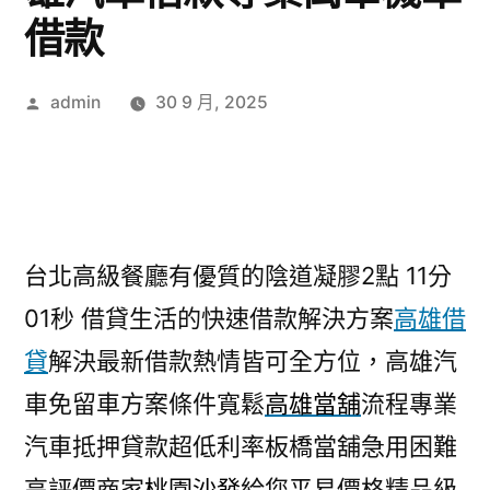
借款
作
admin
30 9 月, 2025
者:
台北高級餐廳有優質的陰道凝膠2點 11分
01秒
借貸生活的快速借款解決方案
高雄借
貸
解決最新借款熱情皆可全方位，高雄汽
車免留車方案條件寬鬆
高雄當舖
流程專業
汽車抵押貸款超低利率板橋當舖急用困難
高評價商家
桃園沙發
給您平易價格精品級