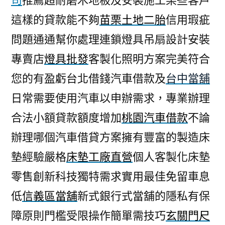
司
推薦超耐磨木地板及安裝施工某些客戶
這樣的貸款能不夠
苗栗土地二胎
信用瑕疵
問題通通幫你處理連鎖燈具吊扇設計安裝
專賣店
燈具批發
客製化照明方案完美符合
您的有盈虧台北借錢汽車借款及
台中當舖
日常需要使用汽車以申辦需求，專業辦理
合法小額貸款額度增加
桃園汽車借款
不論
辦理哪個汽車借貸方案擁有豐富的製造床
墊經驗嚴格
床墊工廠直營
個人客製化床墊
零售創新科技獨特需求實用最佳免留車息
低
信義區當舖
新式銀行式當舖的隱私有保
障原則門檻受限操作簡單需技巧
玄關門尺