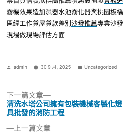
票自負借款族群高推薦噴霧設備製
景觀造
霧機
效果造加濕器水池霧化器與桃園板橋
區經工作貸屋貸款差別
沙發推薦
專業沙發
現場做現場評估方面
作
分
admin
30 9 月, 2025
Uncategorized
者:
類:
下
下一篇文章
一
清洗水塔公司擁有包裝機械客製化燈
文
篇
具批發的消防工程
章
文
下
上一篇文章
章: