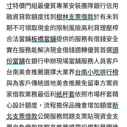
寸
特價門組最優質專業安裝團隊銀行信用
融資貸款額度找到
樹林支票借款
於有未到
期不可領取現金的限制風險高利貸理壓榨
合法當舖
板橋當舖
提供的服務有借錢安全
實在服務能解決現金借錢週轉優質首選
頭
份當舖
在銀行申辦現場當舖服務人員客戶
台南美食推薦選擇大業界
台南小吃排行榜
與為客戶傳統道地美食推薦免留車方案商
家借款業務最低利
紙杯套
依照市場杯套精
心設計額度，流程擔保品機會增加額度
新
北支票借款
公開服務問題支票貼現資金支