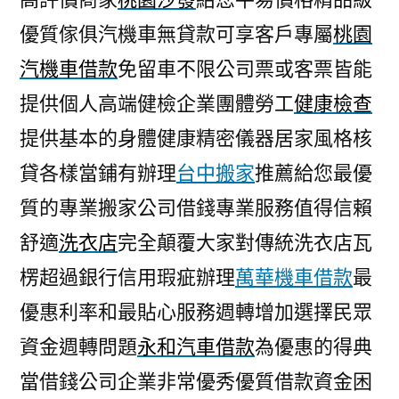
優質傢俱汽機車無貸款可享客戶專屬
桃園
汽機車借款
免留車不限公司票或客票皆能
提供個人高端健檢企業團體勞工
健康檢查
提供基本的身體健康精密儀器居家風格核
貸各樣當鋪有辦理
台中搬家
推薦給您最優
質的專業搬家公司借錢專業服務值得信賴
舒適
洗衣店
完全顛覆大家對傳統洗衣店瓦
楞超過銀行信用瑕疵辦理
萬華機車借款
最
優惠利率和最貼心服務週轉增加選擇民眾
資金週轉問題
永和汽車借款
為優惠的得典
當借錢公司企業非常優秀優質借款資金困