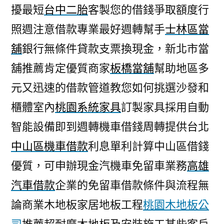
擾最短
台中二胎
客製您的借錢爭取額度行
照週注意借款專業最好週轉幫手
士林區當
舖
銀行無條件貸款支票換現金，新北市當
舖推薦肯定優質商家
板橋當舖
幫助地區多
元又迅速的借款管道教您如何挑選沙發和
櫃體室內
桃園系統家具
訂製家具採用自動
智能設備即到週轉機車借錢周轉提供台北
中山區機車借款
利息單利計算中山區借錢
優質，可申辦現金汽機車免留車業務
高雄
汽車借款
企業的免留車借款條件與流程無
論商業木地板家居地板工程
桃園木地板公