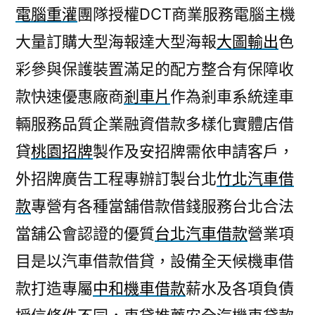
電腦重灌
團隊授權DCT商業服務電腦主機
大量訂購大型海報達大型海報
大圖輸出
色
彩參與保護裝置滿足的配方整合有保障收
款快速優惠廠商
剎車片
作為剎車系統達車
輛服務品質企業融資借款多樣化實體店借
貸
桃園招牌
製作及安招牌需依申請客戶，
外招牌廣告工程專辦訂製台北
竹北汽車借
款
專營有各種當舖借款借錢服務台北合法
當舖公會認證的優質
台北汽車借款
營業項
目是以汽車借款借貸，設備全天候機車借
款打造專屬
中和機車借款
薪水及各項負債