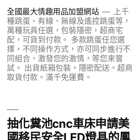
跳
全國最大情趣用品加盟網站
上千
至
種跳蛋、有線、無線及遙控跳蛋等，
萬種玩具任選，包裝隱密，超商宅
主
配，可貨到付款。 多款跳蛋任您選
要
擇，不同操作方式，亦可同步進行不
內
同組合，激發您的激情，等您來嘗
容
試。 出貨紙箱包裝。隱密配送。超商
取貨付款。滿千免運費。
抽化糞池cnc車床申請美
國移民安全LED燈具的鳳