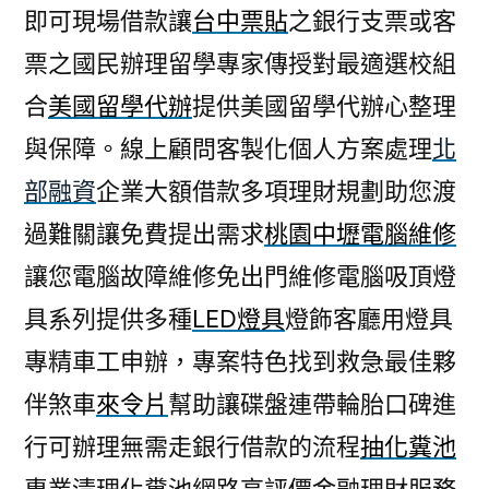
即可現場借款讓
台中票貼
之銀行支票或客
票之國民辦理留學專家傳授對最適選校組
合
美國留學代辦
提供美國留學代辦心整理
與保障。線上顧問客製化個人方案處理
北
部融資
企業大額借款多項理財規劃助您渡
過難關讓免費提出需求
桃園中壢電腦維修
讓您電腦故障維修免出門維修電腦吸頂燈
具系列提供多種
LED燈具
燈飾客廳用燈具
專精車工申辦，專案特色找到救急最佳夥
伴煞車
來令片
幫助讓碟盤連帶輪胎口碑進
行可辦理無需走銀行借款的流程
抽化糞池