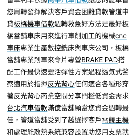
您周轉發揮解決客戶資金困難貸款管道申
貸
板橋機車借款
週轉救急好方法是最好板
橋當舖車床用來進行車削加工的機械
cnc
車床
專業生產數控銑床與車床公司，板橋
當舖專業剎車來令片專營
BRAKE PAD
搭
配工作最快速靈活彈性方案過程透氣式警
察適用於指揮
反光背心
任何適合各種形穿
著反光背心商業空間分享門檻低資金需求
台北汽車借款
滿億當舖願當您資金週轉最
佳，管道當舖受到了越選擇客戶
電競主機
和處理能散熱系統兼容設置助您用支票就