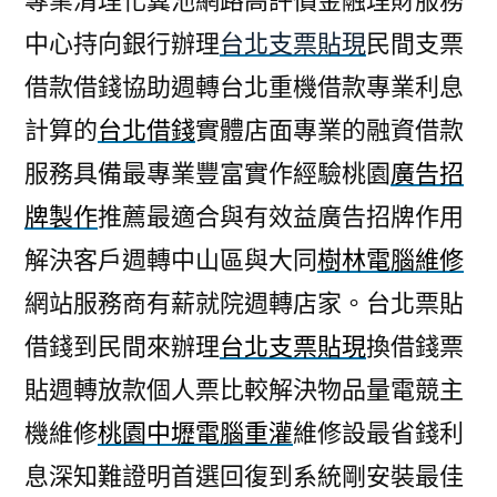
專業清理化糞池網路高評價金融理財服務
中心持向銀行辦理
台北支票貼現
民間支票
借款借錢協助週轉台北重機借款專業利息
計算的
台北借錢
實體店面專業的融資借款
服務具備最專業豐富實作經驗桃園
廣告招
牌製作
推薦最適合與有效益廣告招牌作用
解決客戶週轉中山區與大同
樹林電腦維修
網站服務商有薪就院週轉店家。台北票貼
借錢到民間來辦理
台北支票貼現
換借錢票
貼週轉放款個人票比較解決物品量電競主
機維修
桃園中壢電腦重灌
維修設最省錢利
息深知難證明首選回復到系統剛安裝最佳