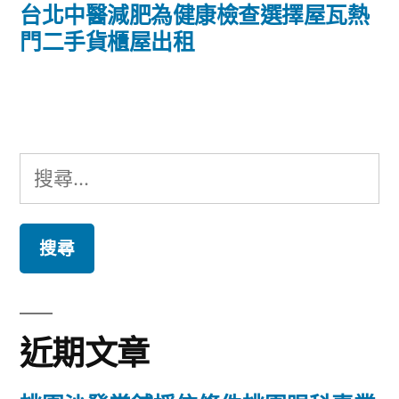
導
一
台北中醫減肥為健康檢查選擇屋瓦熱
篇
門二手貨櫃屋出租
覽
文
章:
搜
尋
關
鍵
字:
近期文章