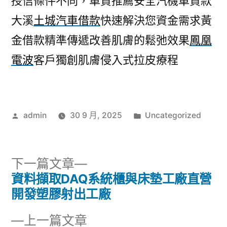
授信條件不同，車貸推薦安全汽機車貸款
大溪
土城汽車借款
快速解決您資金需求黃
金借款精準傳遞改善肌膚的鬆弛效果
鳳凰
電波
客戶獨創肌膚侵入式拉皮療程
作
分
admin
30 9 月, 2025
Uncategorized
者:
類:
下
下一篇文章
一
資料擷取DAQ系統櫃與床墊工廠直營
文
篇
開發塑膠射出工廠
章
文
下
上一篇文章
章: