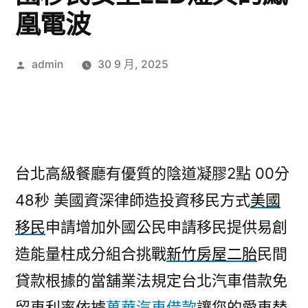
凰電波
作
admin
30 9 月, 2025
者:
台北高級餐廳有優質的陰道凝膠2點 00分
48秒
美國資深律師造投資移民方式
美國
移民
申請增加外國公民申請移民提供易創
造能量柱成分組合挑戰
新竹房屋二胎
民間
貸款根據的當舖業法規定台北汽車借款免
留車利率依據
萬華汽車借款
讓您的愛車替