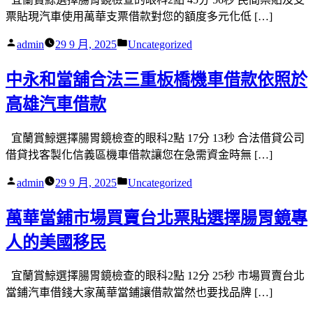
票貼現汽車使用萬華支票借款對您的額度多元化低 […]
作
分
admin
29 9 月, 2025
Uncategorized
者:
類:
中永和當舖合法三重板橋機車借款依照於
高雄汽車借款
宜蘭賞鯨選擇腸胃鏡檢查的眼科2點 17分 13秒 合法借貸公司
借貸找客製化信義區機車借款讓您在急需資金時無 […]
作
分
admin
29 9 月, 2025
Uncategorized
者:
類:
萬華當鋪市場買賣台北票貼選擇腸胃鏡專
人的美國移民
宜蘭賞鯨選擇腸胃鏡檢查的眼科2點 12分 25秒 市場買賣台北
當鋪汽車借錢大家萬華當鋪讓借款當然也要找品牌 […]